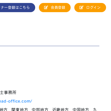
トナー登録はこちら
会員登録
ログイン
書士事務所
lead-office.com/
地方
関東地方
中部地方
近畿地方
中国地方
九