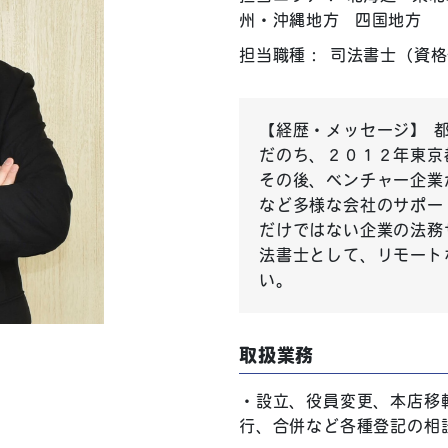
州・沖縄地方
四国地方
担当職種： 司法書士（資格
【経歴・メッセージ】 
だのち、２０１２年東京
その後、ベンチャー企業
など多様な会社のサポー
だけではない企業の法務
法書士として、リモート
い。
取扱業務
設立、役員変更、本店移
行、合併など各種登記の相