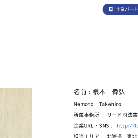
士業パー
名前：根本 偉弘
Nemoto Takehiro
所属事務所： リード司法
企業URL・SNS：
http://
担当エリア：
北海道
東北