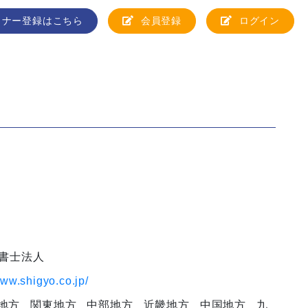
トナー登録はこちら
会員登録
ログイン
政書士法人
www.shigyo.co.jp/
地方
関東地方
中部地方
近畿地方
中国地方
九