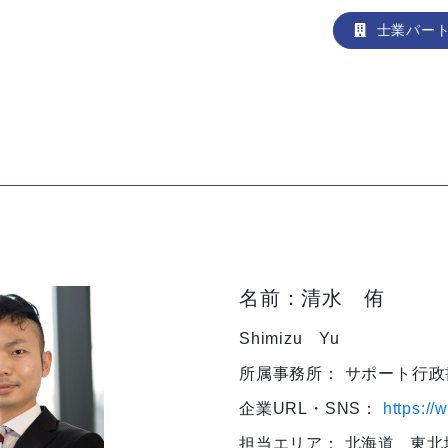
士業パー
名前：清水 侑
Shimizu Yu
所属事務所： サポート行
企業URL・SNS：
https://
担当エリア：
北海道
東北